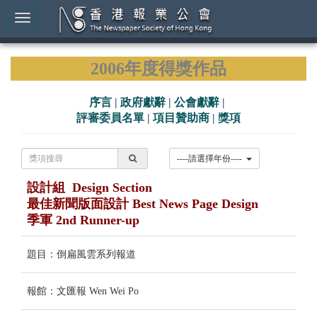
2006年度得獎作品
序言
|
政府獻辭
|
公會獻辭
|
評審委員名單
|
項目贊助商
|
獎項
----請選擇年份----
設計組 Design Section
最佳新聞版面設計 Best News Page Design
季軍 2nd Runner-up
題目：倒扁風雲系列報道
報館：文匯報 Wen Wei Po