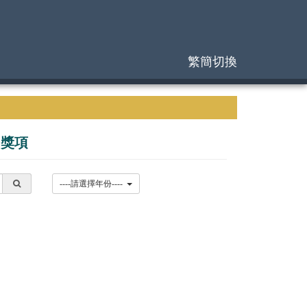
繁簡切換
|
獎項
----請選擇年份----