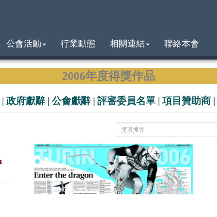
公會活動
行業動態
相關連結
聯絡本會
2006年度得獎作品
|
政府獻辭
|
公會獻辭
|
評審委員名單
|
項目贊助商
n