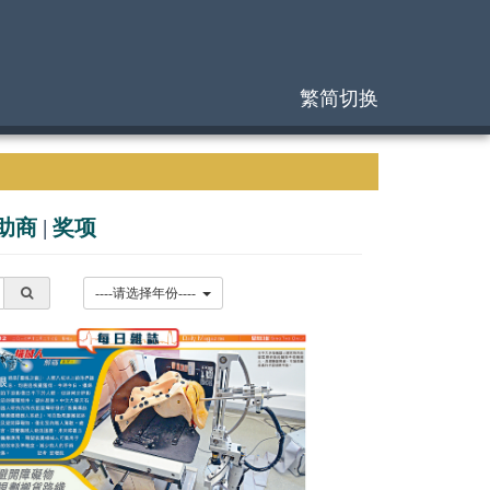
繁简切换
助商
|
奖项
----请选择年份----