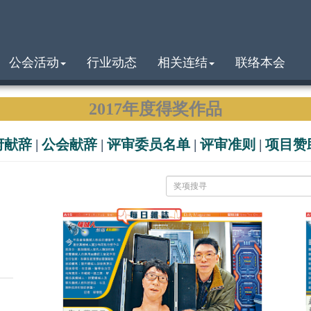
公会活动
行业动态
相关连结
联络本会
2017年度得奖作品
府献辞
|
公会献辞
|
评审委员名单
|
评审准则
|
项目赞