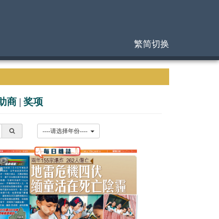
繁简切换
助商
|
奖项
----请选择年份----