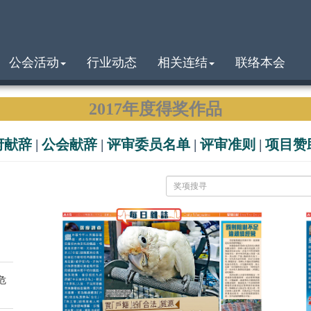
公会活动
行业动态
相关连结
联络本会
2017年度得奖作品
府献辞
|
公会献辞
|
评审委员名单
|
评审准则
|
项目赞
危