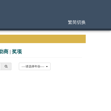
繁简切换
助商
|
奖项
----请选择年份----