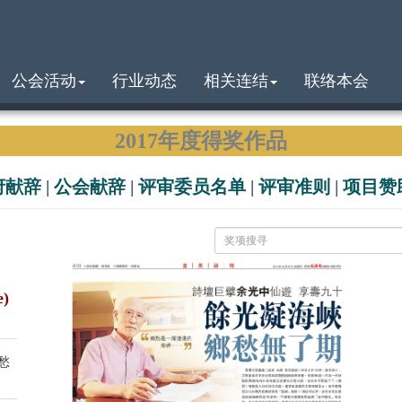
公会活动
行业动态
相关连结
联络本会
2017年度得奖作品
府献辞
|
公会献辞
|
评审委员名单
|
评审准则
|
项目赞
e)
愁