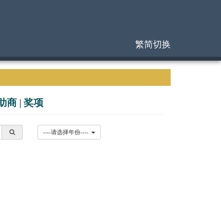
繁简切换
助商
|
奖项
----请选择年份----