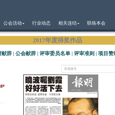
公会活动
行业动态
相关连结
联络本会
2017年度得奖作品
府献辞
|
公会献辞
|
评审委员名单
|
评审准则
|
项目赞
ge