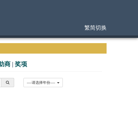
繁简切换
助商
|
奖项
----请选择年份----