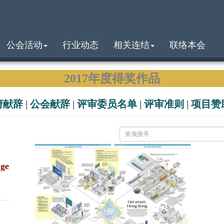
公会活动
行业动态
相关连结
联络本会
2017年度得奖作品
府献辞
|
公会献辞
|
评审委员名单
|
评审准则
|
项目赞
ge