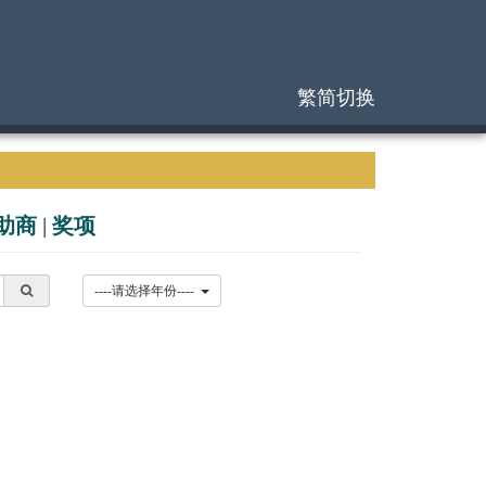
繁简切换
助商
|
奖项
----请选择年份----