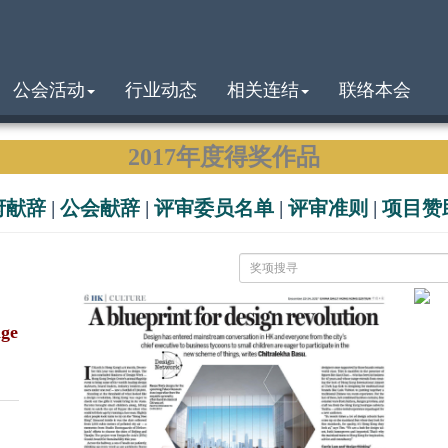
公会活动
行业动态
相关连结
联络本会
2017年度得奖作品
府献辞
|
公会献辞
|
评审委员名单
|
评审准则
|
项目赞
ge