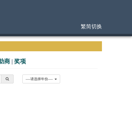
繁简切换
助商
|
奖项
----请选择年份----