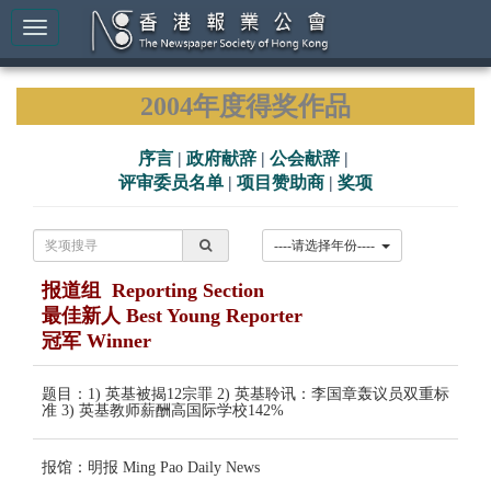
2004年度得奖作品
序言
|
政府献辞
|
公会献辞
|
评审委员名单
|
项目赞助商
|
奖项
----请选择年份----
报道组 Reporting Section
最佳新人 Best Young Reporter
冠军 Winner
题目：1) 英基被揭12宗罪 2) 英基聆讯：李国章轰议员双重标
准 3) 英基教师薪酬高国际学校142%
报馆：明报 Ming Pao Daily News