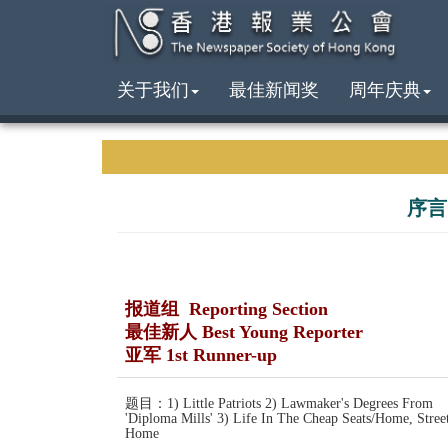
关于我们
最佳新闻奖
周年庆典
序言
报道组 Reporting Section
最佳新人 Best Young Reporter
亚军 1st Runner-up
题目：1) Little Patriots 2) Lawmaker's Degrees From
'Diploma Mills' 3) Life In The Cheap Seats/Home, Stree
Home