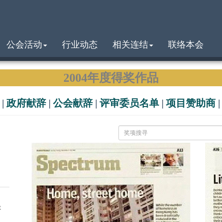
公会活动
行业动态
相关连结
联络本会
2004年度得奖作品
|
政府献辞
|
公会献辞
|
评审委员名单
|
项目赞助商
t