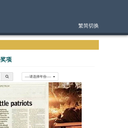
繁简切换
|
奖项
----请选择年份----