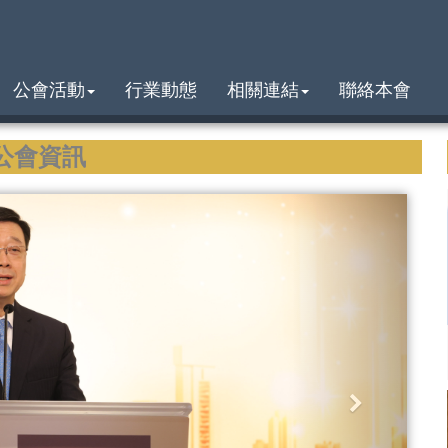
公會活動
行業動態
相關連結
聯絡本會
公會資訊
N
e
x
t