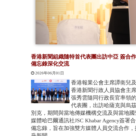
香港新聞組織隨特首代表團出訪中亞 簽合
備忘錄深化交流
2026年06月01日
香港報業公會主席譚衛兒
香港新聞行政人員協會主
張秀雲隨同行政長官率領
代表團，出訪哈薩克與烏
別克，期間與當地傳媒機構交流及與當地國
媒體哈巴爾通訊社JSC Khabar Agency簽署
備忘錄，旨在加強雙方媒體人員交流合作，
升新聞...