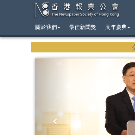
關於我們
最佳新聞獎
周年慶典
P
r
e
v
i
o
u
s