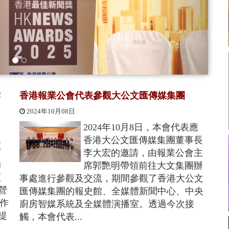
作
香港報業公會代表參觀大公文匯傳媒集團
2024年10月08日
2024年10月8日，本會代表應
及
香港大公文匯傳媒集團董事長
席
李大宏的邀請，由報業公會主
的
席郭艷明帶領前往大文集團辦
茲
事處進行參觀及交流，期間參觀了香港大公文
營
匯傳媒集團的報史館、全媒體新聞中心、中央
合作
廚房智媒系統及全媒體演播室。透過今次接
提
觸，本會代表...