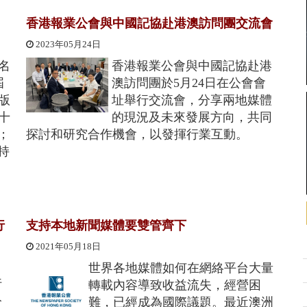
香港報業公會與中國記協赴港澳訪問團交流會
2023年05月24日
名
香港報業公會與中國記協赴港
屆
澳訪問團於5月24日在公會會
版
址舉行交流會，分享兩地媒體
十
的現況及未來發展方向，共同
；
探討和研究合作機會，以發揮行業互動。
持
行
支持本地新聞媒體要雙管齊下
2021年05月18日
世界各地媒體如何在網絡平台大量
行
轉載內容導致收益流失，經營困
公
難，已經成為國際議題。最近澳洲