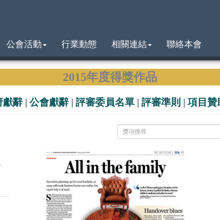
公會活動
行業動態
相關連結
聯絡本會
2015年度得獎作品
府獻辭
|
公會獻辭
|
評審委員名單
|
評審準則
|
項目贊
s