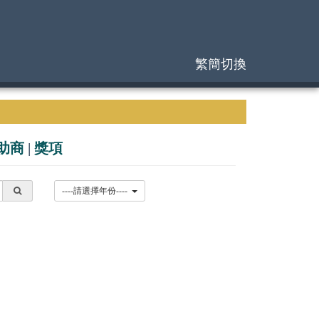
繁簡切換
助商
|
獎項
----請選擇年份----