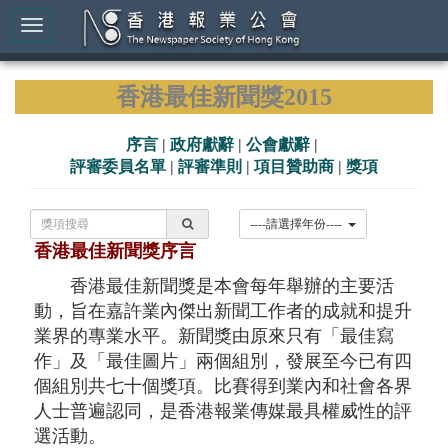
香港最佳新聞獎2015
序言
|
政府獻辭
|
公會獻辭
|
評審委員名單
|
評審準則
|
項目贊助商
|
獎項
----請選擇年份----
香港最佳新聞獎序言
香港最佳新聞獎是本會每年舉辦的主要活
動，旨在嘉許業內傑出新聞工作者的成就和提升
業界的專業水平。新聞獎由原來只有「最佳寫
作」及「最佳圖片」兩個組別，發展至今已有四
個組別共七十個獎項。比賽得到業內和社會各界
人士普遍認同，是香港報業傳媒最具權威性的評
選活動。