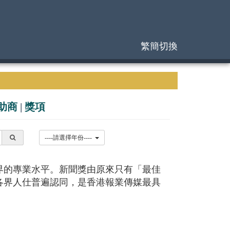
繁簡切換
助商
|
獎項
----請選擇年份----
的專業水平。新聞獎由原來只有「最佳
各界人仕普遍認同，是香港報業傳媒最具