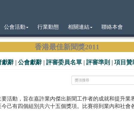
公會活動
行業動態
相關連結
聯絡本會
香港最佳新聞獎2011
府獻辭
|
公會獻辭
|
評審委員名單
|
評審準則
|
項目贊
活動，旨在嘉許業內傑出新聞工作者的成就和提升業界
至今己有四個組別共六十五個獎項。比賽得到業內和社會