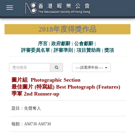
2018年度得獎作品
序言
|
政府獻辭
|
公會獻辭
|
評審委員名單
|
評審準則
|
項目贊助商
|
獎項
----請選擇年份----
圖片組 Photographic Section
最佳圖片 (特寫組) Best Photograph (Features)
季軍 2nd Runner-up
題目：先聲奪人
報館：AM730 AM730