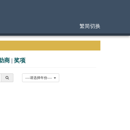
繁简切换
助商
|
奖项
----请选择年份----