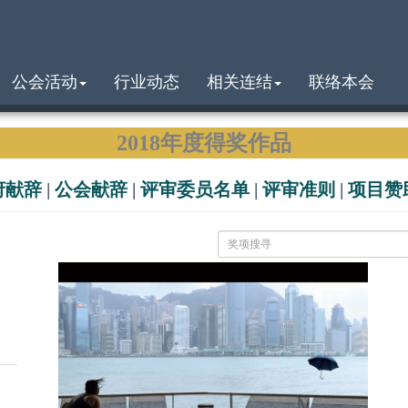
公会活动
行业动态
相关连结
联络本会
2018年度得奖作品
府献辞
|
公会献辞
|
评审委员名单
|
评审准则
|
项目赞