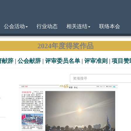
公会活动
行业动态
相关连结
联络本会
2024年度得奖作品
府献辞
|
公会献辞
|
评审委员名单
|
评审准则
|
项目赞
s