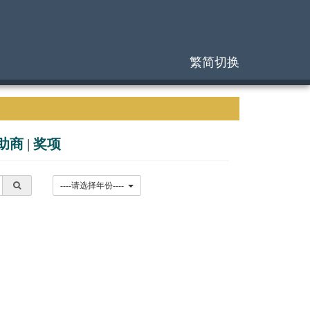
繁简切换
助商
|
奖项
----请选择年份----