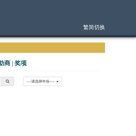
繁简切换
助商
|
奖项
----请选择年份----