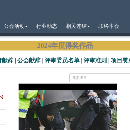
公会活动
行业动态
相关连结
联络本会
2024年度得奖作品
府献辞
|
公会献辞
|
评审委员名单
|
评审准则
|
项目赞
s)