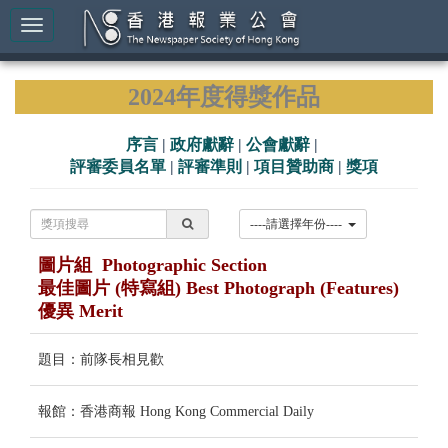
2024年度得獎作品
序言
|
政府獻辭
|
公會獻辭
|
評審委員名單
|
評審準則
|
項目贊助商
|
獎項
----請選擇年份----
圖片組 Photographic Section
最佳圖片 (特寫組) Best Photograph (Features)
優異 Merit
題目：前隊長相見歡
報館：香港商報 Hong Kong Commercial Daily