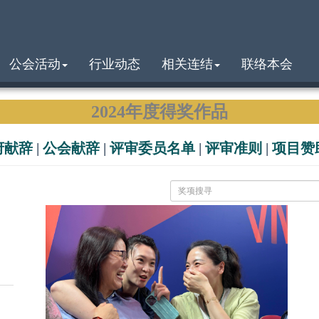
公会活动
行业动态
相关连结
联络本会
2024年度得奖作品
府献辞
|
公会献辞
|
评审委员名单
|
评审准则
|
项目赞