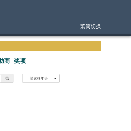
繁简切换
助商
|
奖项
----请选择年份----