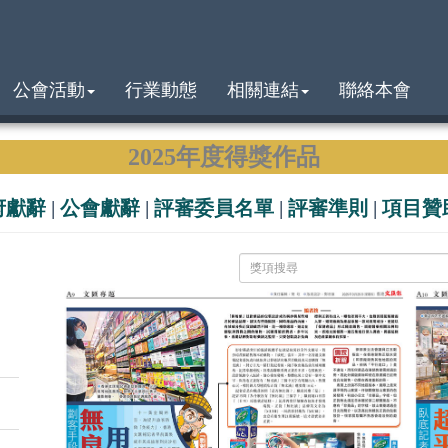
公會活動
行業動態
相關連結
聯絡本會
2025年度得獎作品
府獻辭
|
公會獻辭
|
評審委員名單
|
評審準則
|
項目贊