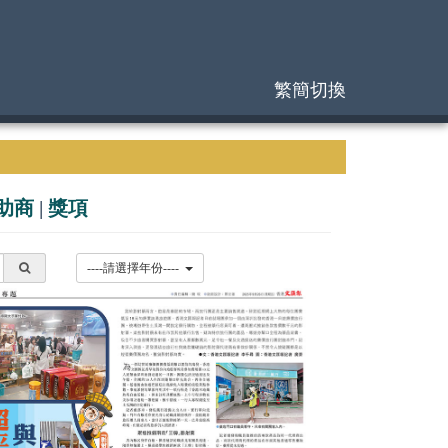
繁簡切換
助商
|
獎項
----請選擇年份----