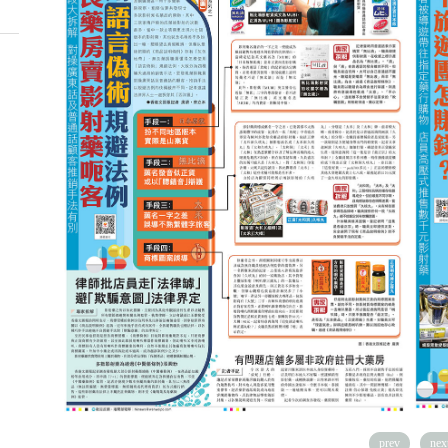
prev
nex