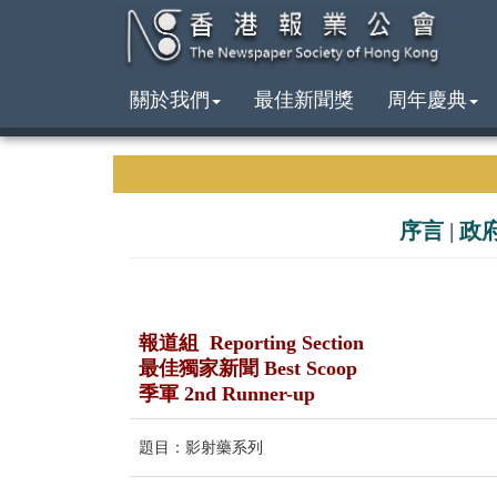
關於我們
最佳新聞獎
周年慶典
序言
|
政
報道組 Reporting Section
最佳獨家新聞 Best Scoop
季軍 2nd Runner-up
題目：影射藥系列