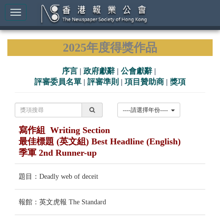
2025年度得獎作品
序言
|
政府獻辭
|
公會獻辭
|
評審委員名單
|
評審準則
|
項目贊助商
|
獎項
----請選擇年份----
寫作組 Writing Section
最佳標題 (英文組) Best Headline (English)
季軍 2nd Runner-up
題目：Deadly web of deceit
報館：英文虎報 The Standard