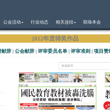
公会活动
行业动态
相关连结
联络本会
2012年度得奖作品
府献辞
|
公会献辞
|
评审委员名单
|
评审准则
|
项目赞