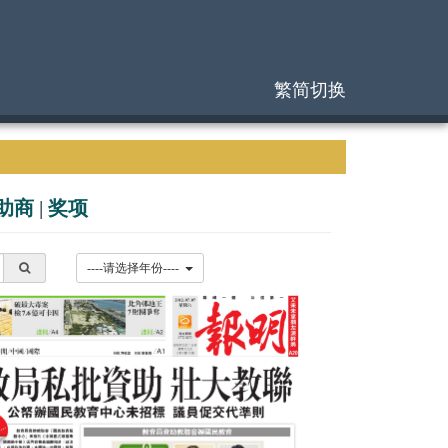
繁简切换
助商
|
奖项
----请选择年份----