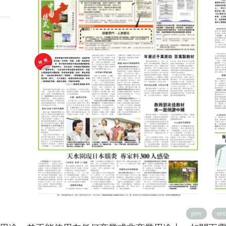
prev
nex