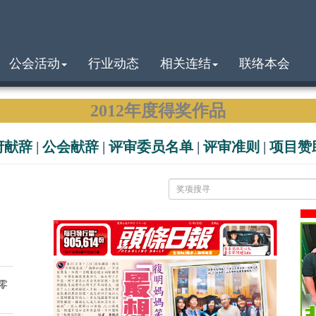
公会活动
行业动态
相关连结
联络本会
2012年度得奖作品
府献辞
|
公会献辞
|
评审委员名单
|
评审准则
|
项目赞
零