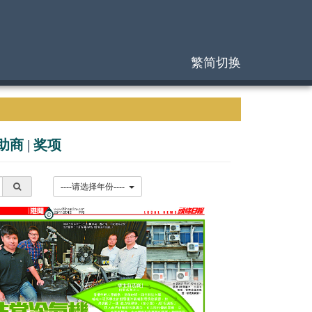
繁简切换
助商
|
奖项
----请选择年份----