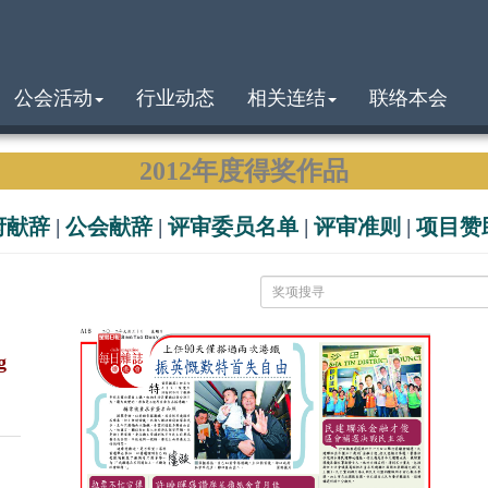
公会活动
行业动态
相关连结
联络本会
2012年度得奖作品
府献辞
|
公会献辞
|
评审委员名单
|
评审准则
|
项目赞
g