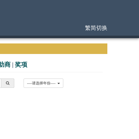
繁简切换
助商
|
奖项
----请选择年份----