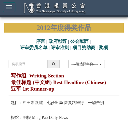
2012年度得奖作品
序言
|
政府献辞
|
公会献辞
|
评审委员名单
|
评审准则
|
项目赞助商
|
奖项
----请选择年份----
写作组 Writing Section
最佳标题 (中文组) Best Headline (Chinese)
亚军 1st Runner-up
题目：栏王断跟腱 七步出局 康复路难行 一吻告别
报馆：明报 Ming Pao Daily News