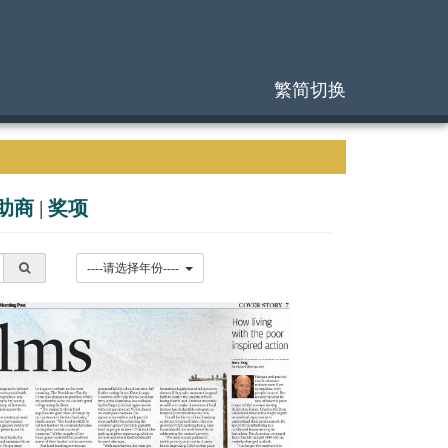
繁简切换
助商
|
奖项
----请选择年份----