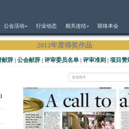
公会活动
行业动态
相关连结
联络本会
2012年度得奖作品
府献辞
|
公会献辞
|
评审委员名单
|
评审准则
|
项目赞
)