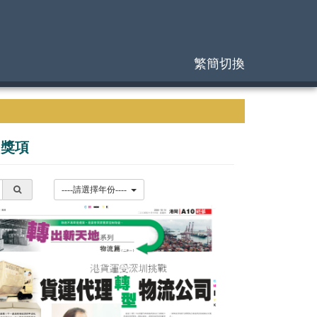
繁簡切換
|
獎項
----請選擇年份----