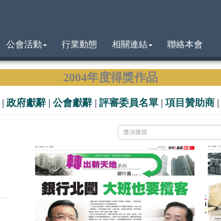
公會活動
行業動態
相關連結
聯絡本會
2004年度得獎作品
|
政府獻辭
|
公會獻辭
|
評審委員名單
|
項目贊助商