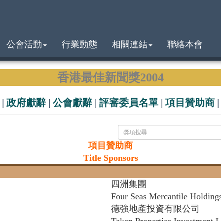
公會活動
行業動態
相關連結
聯絡本會
香港最佳新聞獎2004
|
政府獻辭
|
公會獻辭
|
評審委員名單
|
項目贊助商
項目贊助商
Title Sponsors
四洲集團
Four Seas Mercantile Holding
德強地產投資有限公司