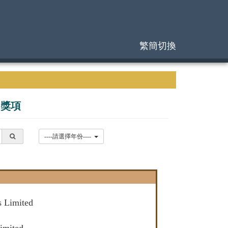
繁簡切換
|
獎項
----請選擇年份----
s Limited