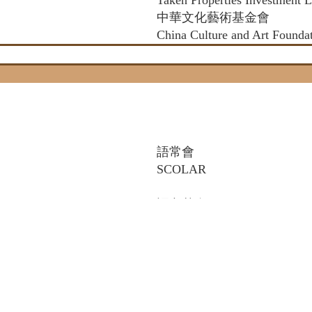
Taken Properties Investment L
中華文化藝術基金會
China Culture and Art Founda
語常會
SCOLAR
語文基金
Language Fund