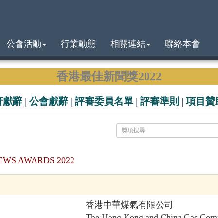
公會活動
行業動態
相關連結
聯絡本會
香港最佳新聞獎2022
府獻辭
|
公會獻辭
|
評審委員名單
|
評審準則
|
項目贊
EWS AWARDS 2022
香港中華煤氣有限公司
The Hong Kong and China Gas Com