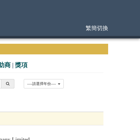
繁簡切換
助商
|
獎項
----請選擇年份----
pany Limited