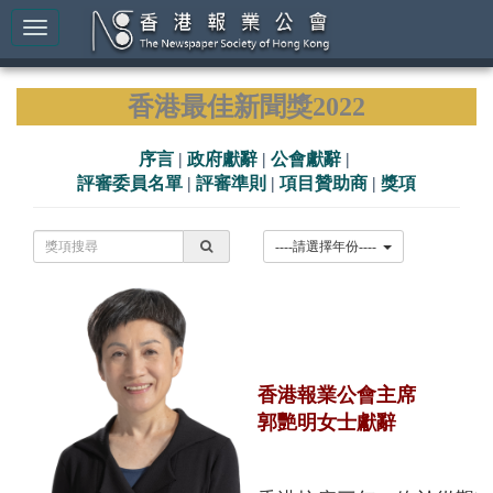
香港最佳新聞獎2022
序言
|
政府獻辭
|
公會獻辭
|
評審委員名單
|
評審準則
|
項目贊助商
|
獎項
----請選擇年份----
香港報業公會主席
郭艷明女士獻辭