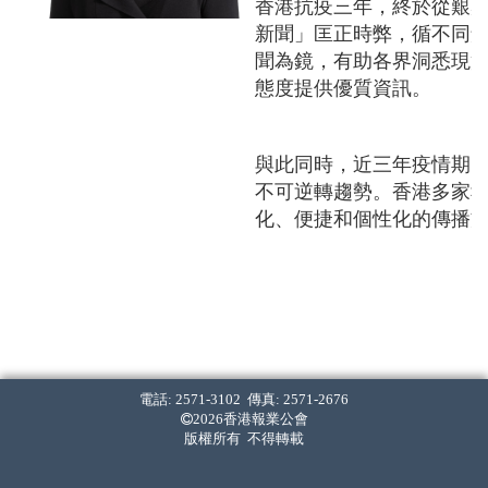
香港抗疫三年，終於從艱
新聞」匡正時弊，循不同
聞為鏡，有助各界洞悉現
態度提供優質資訊。
與此同時，近三年疫情期
不可逆轉趨勢。香港多家
化、便捷和個性化的傳播
誠然，報業升級轉型不乏
擺脫科技巨企「霸權式」
提供一個具公信力和良好
或多家報章投放網上廣告
電話: 2571-3102 傳真: 2571-2676
顧員工福祉。
2026香港報業公會
版權所有 不得轉載
在數碼世代，科技發展與