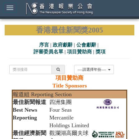
香港最佳新聞獎2005
序言
|
政府獻辭
|
公會獻辭
|
評審委員名單
|
項目贊助商
|
獎項
----請選擇年份----
項目贊助商
Title Sponsors
報道組 Reporting Section
最佳新聞報道
四洲集團
Best News
Four Seas
Reporting
Mercantile
Holdings Limited
最佳經濟新聞
觀瀾湖高爾夫球