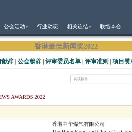
公会活动
行业动态
相关连结
联络本会
香港最佳新闻奖2022
府献辞
|
公会献辞
|
评审委员名单
|
评审准则
|
项目赞
EWS AWARDS 2022
香港中华煤气有限公司
The Hong Kong and China Gas Com