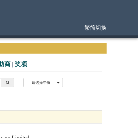
繁简切换
助商
|
奖项
----请选择年份----
pany Limited