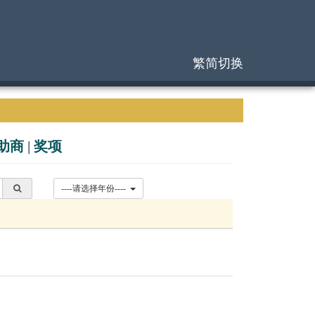
繁简切换
助商
|
奖项
----请选择年份----