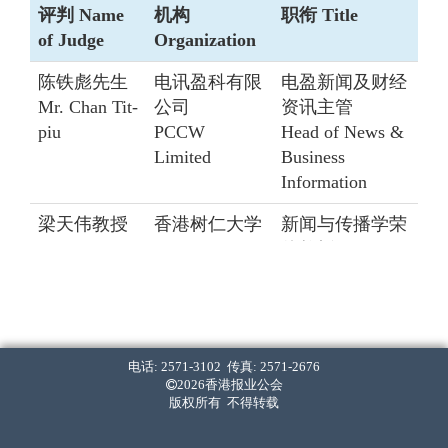
评判 Name
机构
职衔 Title
of Judge
Organization
陈铁彪先生
电讯盈科有限
电盈新闻及财经
Mr. Chan Tit-
公司
资讯主管
piu
PCCW
Head of News &
Limited
Business
Information
梁天伟教授
香港树仁大学
新闻与传播学荣
Prof. Leung
Hong Kong
休教授
Tin-wai
Shue Yan
Emeritus
University
Professor of
Journalism and
Communication
电话: 2571-3102 传真: 2571-2676
2026香港报业公会
陈淑薇女士
资深新闻工作者
版权所有 不得转载
Ms. May
Veteran
Chan Suk-
Journalist