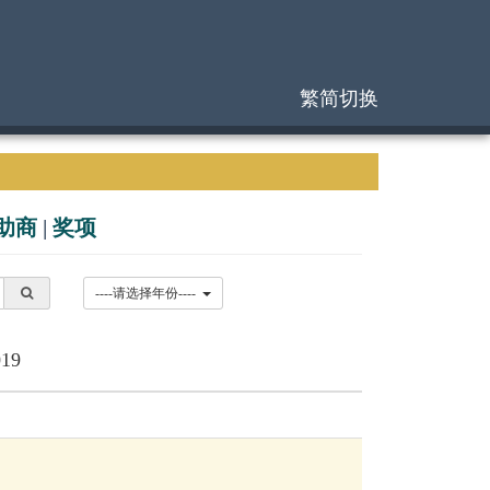
繁简切换
助商
|
奖项
----请选择年份----
19