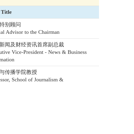
Title
特别顾问
ial Advisor to the Chairman
新闻及财经资讯首席副总裁
utive Vice-President - News & Business
rmation
与传播学院教授
ssor, School of Journalism &
unication
裁
ty Executive Director
dent