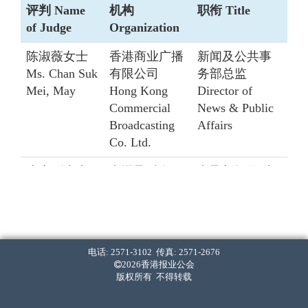
评判 Name
机构
职衔 Title
of Judge
Organization
陈淑薇女士
香港商业广播
新闻及公共事
Ms. Chan Suk
有限公司
务部总监
Mei, May
Hong Kong
Director of
Commercial
News & Public
Broadcasting
Affairs
Co. Ltd.
张志刚先生
电讯盈科有限
电盈新闻及财
Mr. Cheung
公司
经资讯首席副
Chi Kong
PCCW
总裁
Limited
Executive Vice-
President -
电话: 2571-3102 传真: 2571-2676
News &
2026香港报业公会
Business
版权所有 不得转载
Information