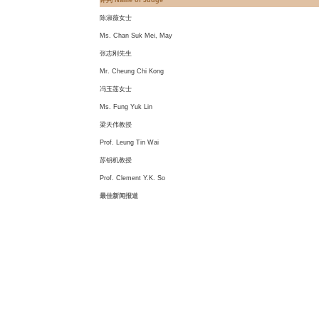
评判 Name of Judge
陈淑薇女士
Ms. Chan Suk Mei, May
张志刚先生
Mr. Cheung Chi Kong
冯玉莲女士
Ms. Fung Yuk Lin
梁天伟教授
Prof. Leung Tin Wai
苏钥机教授
Prof. Clement Y.K. So
最佳新闻报道
Best News Reporting
评判 Name of Judge
陈韬文教授
Prof. Joseph Man Chan
冯德雄先生
Mr. Fung Tak Hung