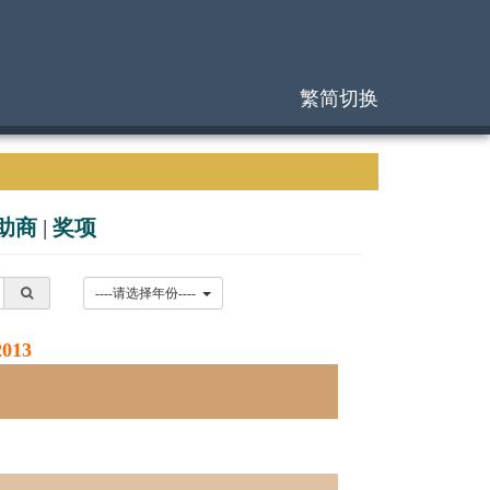
繁简切换
助商
|
奖项
----请选择年份----
013