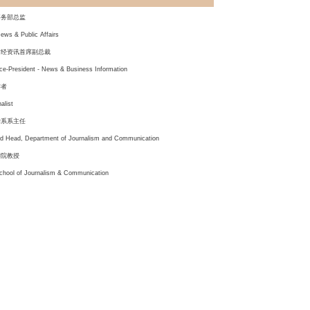
事务部总监
News & Public Affairs
财经资讯首席副总裁
ce-President - News & Business Information
作者
alist
学系系主任
nd Head, Department of Journalism and Communication
学院教授
School of Journalism & Communication
学讲座教授
School of Journalism & Communication
News