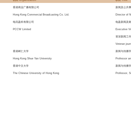
机构 Organization
职衔 Title
香港商业广播有限公司
新闻及公共
Hong Kong Commercial Broadcasting Co. Ltd.
Director of 
电讯盈科有限公司
电盈新闻及
PCCW Limited
Executive Vi
资深新闻工
Veteran journ
香港树仁大学
新闻与传播
Hong Kong Shue Yan University
Professor a
香港中文大学
新闻与传播
The Chinese University of Hong Kong
Professor, 
机构 Organization
职衔 Title
香港中文大学
新闻与传播
The Chinese University of Hong Kong
Professor, 
香港有线新闻有限公司
新闻总监
i-CABLE News Limited
Director of 