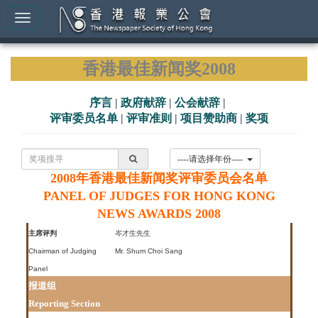
香港最佳新闻奖2008
序言
|
政府献辞
|
公会献辞
|
评审委员名单
|
评审准则
|
项目赞助商
|
奖项
----请选择年份----
2008年香港最佳新闻奖评审委员会名单
PANEL OF JUDGES FOR HONG KONG
NEWS AWARDS 2008
主席评判
岑才生先生
Chairman of Judging
Mr. Shum Choi Sang
Panel
报道组
Reporting Section