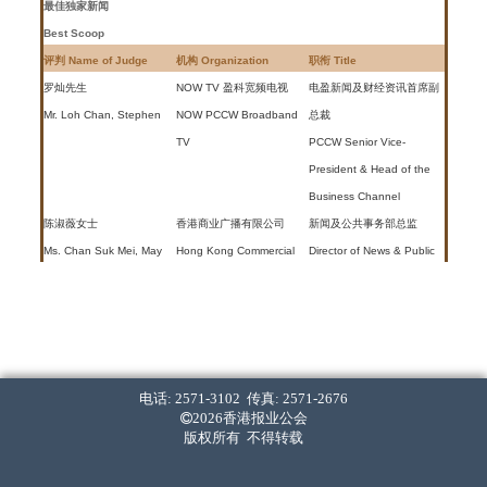
最佳独家新闻
Best Scoop
评判 Name of Judge
机构 Organization
职衔 Title
罗灿先生
NOW TV 盈科宽频电视
电盈新闻及财经资讯首席副
Mr. Loh Chan, Stephen
NOW PCCW Broadband
总裁
TV
PCCW Senior Vice-
President & Head of the
Business Channel
陈淑薇女士
香港商业广播有限公司
新闻及公共事务部总监
Ms. Chan Suk Mei, May
Hong Kong Commercial
Director of News & Public
Broadcasting Co. Ltd.
Affairs
苏钥机教授
香港中文大学
新闻与传播学院院长
Prof. Clement Y.K. So
The Chinese University of
Director of Journalism &
Hong Kong
Communication
梁天伟教授
香港树仁大学
新闻与传播学系系主任
电话: 2571-3102 传真: 2571-2676
Prof. Leung Tin Wai
Hong Kong Shue Yan
Head of Department of
2026香港报业公会
版权所有 不得转载
University
Journalism &
Communication