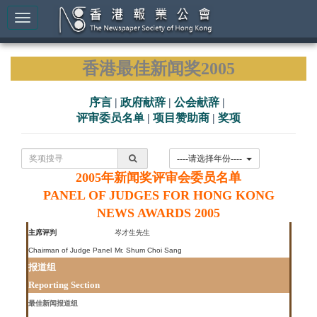
香港最佳新闻奖2005
序言
|
政府献辞
|
公会献辞
|
评审委员名单
|
项目赞助商
|
奖项
----请选择年份----
2005年新闻奖评审会委员名单
PANEL OF JUDGES FOR HONG KONG
NEWS AWARDS 2005
主席评判
岑才生先生
Chairman of Judge Panel
Mr. Shum Choi Sang
报道组
Reporting Section
最佳新闻报道组