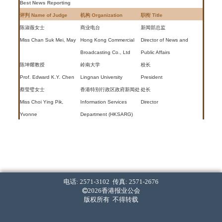
Best News Reporting
评判 Name of Judge
机构 Organization
职衔 Title
陈淑薇女士
商业电台
新闻部总监
Miss Chan Suk Mei, May
Hong Kong Commercial
Director of News and
Broadcasting Co., Ltd
Public Affairs
陈坤耀教授
岭南大学
校长
Prof. Edward K.Y. Chen
Lingnan University
President
蔡莹璧女士
香港特别行政区政府新闻处
处长
Miss Choi Ying Pik,
Information Services
Director
Yvonne
Department (HKSARG)
周融先生
周融顾问有限公司
资深时事评论员
Mr. Robert Chow
Robert Chow & Friends
Public Affairs Commentator
Limited
潘宗光教授
香港理工大学
校长
Prof. Poon Chung Kwong
Hong Kong Polytechnic
President
电话: 2571-3102 传真: 2571-2676
University
2026香港报业公会
版权所有 不得转载
最佳经济新闻报道
Best Business News Reporting