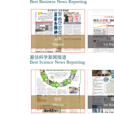
Best Business News Reporting
冠军
Winner
1st Ru
最佳科学新闻报道
Best Science News Reporting
冠军
Winner
1st Ru