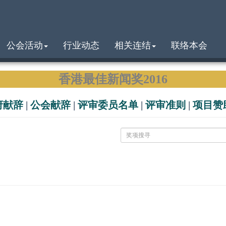
公会活动
行业动态
相关连结
联络本会
香港最佳新闻奖2016
府献辞
|
公会献辞
|
评审委员名单
|
评审准则
|
项目赞