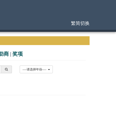
繁简切换
助商
|
奖项
----请选择年份----