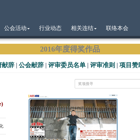
公会活动
行业动态
相关连结
联络本会
2016年度得奖作品
府献辞
|
公会献辞
|
评审委员名单
|
评审准则
|
项目赞
e)
化