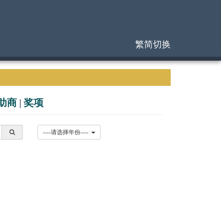
繁简切换
助商
|
奖项
----请选择年份----