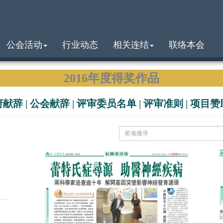
公会活动
行业动态
相关连结
联络本会
2016年度得奖作品
府献辞
|
公会献辞
|
评审委员名单
|
评审准则
|
项目赞