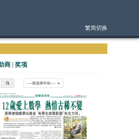
繁简切换
助商
|
奖项
----请选择年份----