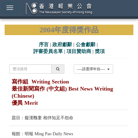
2004年度得獎作品
序言
|
政府獻辭
|
公會獻辭
|
評審委員名單
|
項目贊助商
|
獎項
----請選擇年份----
寫作組 Writing Section
最佳新聞寫作 (中文組) Best News Writing
(Chinese)
優異 Merit
題目：癡漢醜妻 相伴知足不怨命
報館：明報 Ming Pao Daily News