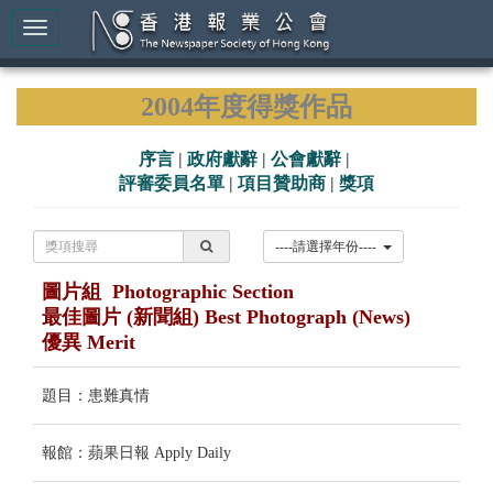
2004年度得獎作品
序言
|
政府獻辭
|
公會獻辭
|
評審委員名單
|
項目贊助商
|
獎項
----請選擇年份----
圖片組 Photographic Section
最佳圖片 (新聞組) Best Photograph (News)
優異 Merit
題目：患難真情
報館：蘋果日報 Apply Daily