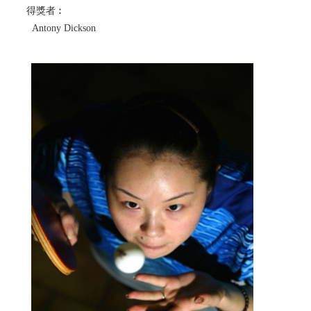
得獎者︰
Antony Dickson