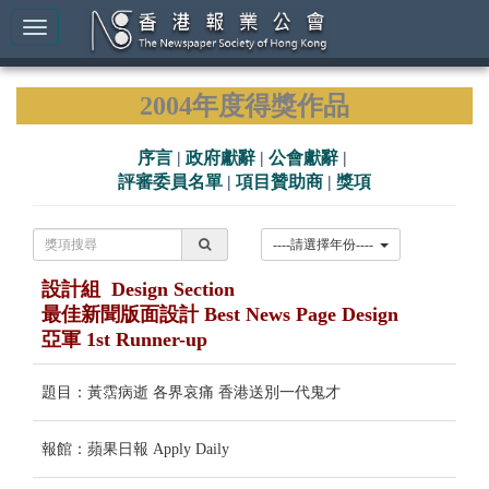
2004年度得獎作品
序言
|
政府獻辭
|
公會獻辭
|
評審委員名單
|
項目贊助商
|
獎項
----請選擇年份----
設計組 Design Section
最佳新聞版面設計 Best News Page Design
亞軍 1st Runner-up
題目：黃霑病逝 各界哀痛 香港送別一代鬼才
報館：蘋果日報 Apply Daily