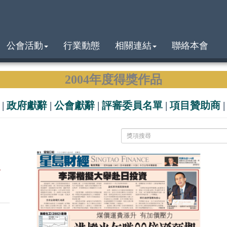
公會活動
行業動態
相關連結
聯絡本會
2004年度得獎作品
|
政府獻辭
|
公會獻辭
|
評審委員名單
|
項目贊助商
s