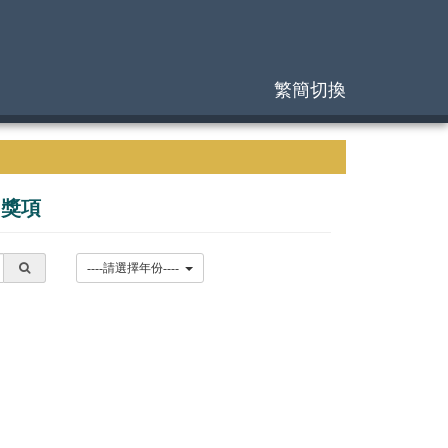
繁簡切換
|
獎項
----請選擇年份----