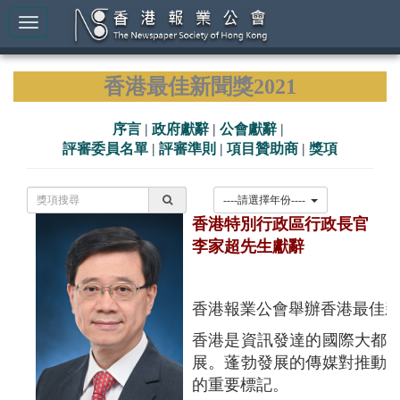
香港最佳新聞獎2021
序言
|
政府獻辭
|
公會獻辭
|
評審委員名單
|
評審準則
|
項目贊助商
|
獎項
----請選擇年份----
香港特別行政區行政長官
李家超先生獻辭
香港報業公會舉辦香港最佳
香港是資訊發達的國際大都
展。蓬勃發展的傳媒對推動
的重要標記。